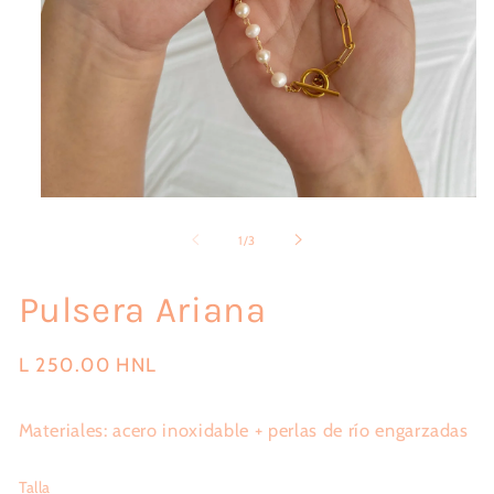
Abrir
elemento
multimedia
de
1
/
3
1
en
una
Pulsera Ariana
ventana
modal
Precio
L 250.00 HNL
habitual
Materiales: acero inoxidable + perlas de río engarzadas
Talla