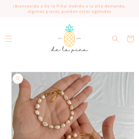
Ir
¡Bienvenida a De la Piña! Debido a la alta demanda,
directamente
algunas piezas pueden estar agotadas
al contenido
Carrito
Ir
directamente
a la
información
del producto